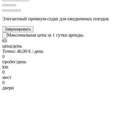
Элегантный премиум-седан для ежедневных поездок
Забронировать
Максимальная цена за 1 сутки аренды.
€0
цена/день
Точно: 46,00 € / день
0
пробег/день
km
0
мест
0
двери