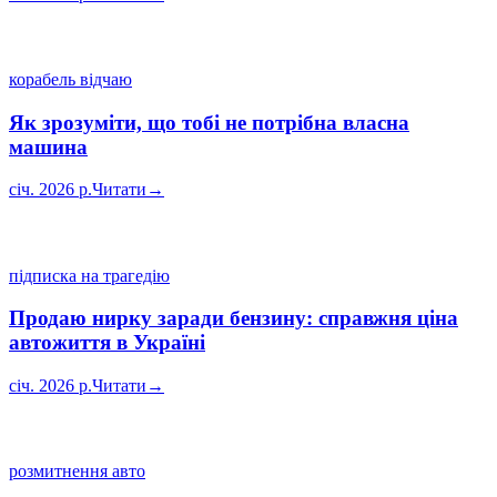
корабель відчаю
Як зрозуміти, що тобі не потрібна власна
машина
січ. 2026 р.
Читати
→
підписка на трагедію
Продаю нирку заради бензину: справжня ціна
автожиття в Україні
січ. 2026 р.
Читати
→
розмитнення авто