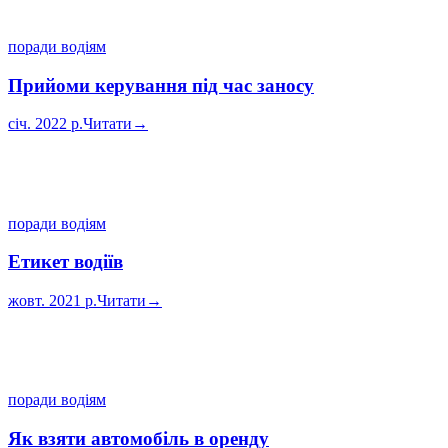
поради водіям
Прийоми керування під час заносу
січ. 2022 р.
Читати
→
поради водіям
Етикет водіїв
жовт. 2021 р.
Читати
→
поради водіям
Як взяти автомобіль в оренду