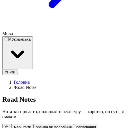
Мова
🇺🇦
Українська
Увійти
Головна
/
Road Notes
Road Notes
Нотатки про авто, подорожі та культуру — коротко, по суті, зі
смаком.
Усі
маршрути
оренда чи володіння
паркування