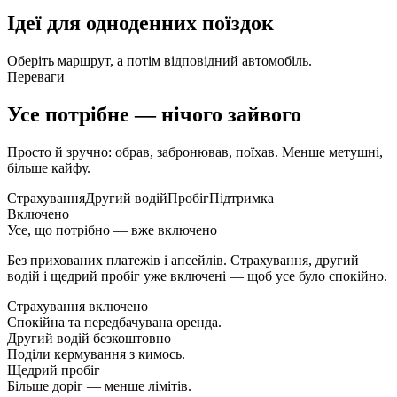
Ідеї для одноденних поїздок
Оберіть маршрут, а потім відповідний автомобіль.
Переваги
Усе потрібне — нічого зайвого
Просто й зручно: обрав, забронював, поїхав. Менше метушні,
більше кайфу.
Страхування
Другий водій
Пробіг
Підтримка
Включено
Усе, що потрібно — вже включено
Без прихованих платежів і апсейлів. Страхування, другий
водій і щедрий пробіг уже включені — щоб усе було спокійно.
Страхування включено
Спокійна та передбачувана оренда.
Другий водій безкоштовно
Поділи кермування з кимось.
Щедрий пробіг
Більше доріг — менше лімітів.