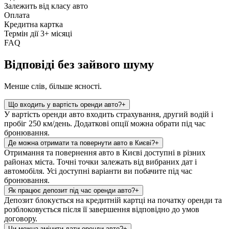
Залежить від класу авто
Оплата
Кредитна картка
Термін дії 3+ місяці
FAQ
Відповіді без зайвого шуму
Менше слів, більше ясності.
Що входить у вартість оренди авто?
+
У вартість оренди авто входить страхування, другий водій і
пробіг 250 км/день. Додаткові опції можна обрати під час
бронювання.
Де можна отримати та повернути авто в Києві?
+
Отримання та повернення авто в Києві доступні в різних
районах міста. Точні точки залежать від вибраних дат і
автомобіля. Усі доступні варіанти ви побачите під час
бронювання.
Як працює депозит під час оренди авто?
+
Депозит блокується на кредитній картці на початку оренди та
розблоковується після її завершення відповідно до умов
договору.
Чи можна змінити дати оренди авто?
+