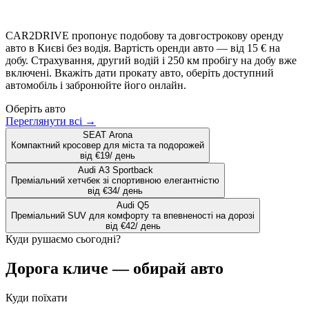
CAR2DRIVE пропонує подобову та довгострокову оренду
авто в Києві без водія. Вартість оренди авто — від 15 € на
добу. Страхування, другий водій і 250 км пробігу на добу вже
включені. Вкажіть дати прокату авто, оберіть доступний
автомобіль і забронюйте його онлайн.
Оберіть авто
Переглянути всі →
SEAT Arona
Компактний кросовер для міста та подорожей
від
€
19
/ день
Audi A3 Sportback
Преміальний хетчбек зі спортивною елегантністю
від
€
34
/ день
Audi Q5
Преміальний SUV для комфорту та впевненості на дорозі
від
€
42
/ день
Куди рушаємо сьогодні?
Дорога кличе — обирай авто
Куди поїхати