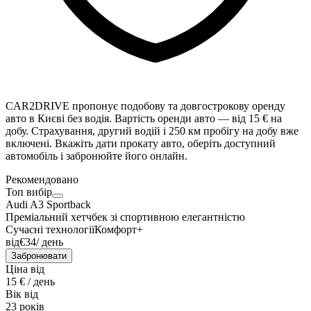
CAR2DRIVE пропонує подобову та довгострокову оренду
авто в Києві без водія. Вартість оренди авто — від 15 € на
добу. Страхування, другий водій і 250 км пробігу на добу вже
включені. Вкажіть дати прокату авто, оберіть доступний
автомобіль і забронюйте його онлайн.
Рекомендовано
Топ вибір
Audi A3 Sportback
Преміальний хетчбек зі спортивною елегантністю
Сучасні технології
Комфорт+
від
€
34
/ день
Забронювати
Ціна від
15 € / день
Вік від
23 років